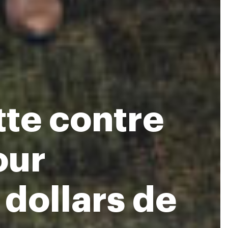
tte contre
our
dollars de