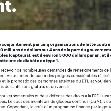
t.
conjointement par cinq organisations de lutte contre l
 millions de dollars sur 4 ans de la part du gouverneme
les (capteurs), est d’environ 5 000 dollars par an, et 
atteints de diabète de type 1.
 recevoir de nombreuses demandes de renseignements de la p
ient vu ou entendu parler des progrès considérables réalisé
 et le pronostic des personnes atteintes du DT1, et voulaient
ns de santé sont gratuits et universels.
uvernementales et de la défense des droits à la FRDJ austral
pés. Le coût des moniteurs de glucose continus (CGM), y com
ar an. Cependant, le coût d’un programme financé par le gouv